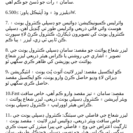
سامان ۾ رات جو ڏسڻ جو ڪم آهي.
ليزر وڌ ۾ وڌ آپٽيڪل پاور: ≥500W.
.دي
6
7. وائرليس ڪميونيڪيشن: ڊوائيس جو ڊسپلي ڪنٽرول يونٽ ۽
هوسٽ وائي فائي ذريعي وائرليس طور تي ڳنڍيل آهن، ڊسپلي
ڪنٽرول يونٽ کي تصويرون ڏيکارڻ، ڪنٽرول ڪرڻ لاءِ سپورٽ
، ليزر ۽ ٻيا ڪم.
ڪن ٿا.
پي ٽي زي
8. ليزر شعاع پوائنٽ جو مقصد: سامان ڊسپلي ڪنٽرول يونٽ جي
تصوير ۾ اشاري جي روشني يا ڪراس هيئر ذريعي ليزر شعاع
پوائنٽ جي پوزيشن کي ظاهر ڪري سگھي ٿو.
9، ڪو ايڪسيل مقصد: ليزر لائيٽ آئوٽ پُٽ يونٽ ۽ انٽيگريشن
ڊيزائن لاءِ وڊيو حاصل ڪرڻ وارو يونٽ، ڪو ايڪسيل مقصد
حاصل ڪري سگھي ٿو.
ast مقصد: سامان ۾ تيز مقصد وارو ڪم آهي، خاص سافٽ
F
10،
ويئر آپريشن ۾ ڪنٽرول ڊسپلي يونٽ ذريعي، ليزر شعاع پوائنٽ ۽
ڪراس هيئر اوورليپ ۾ ڪنٽرول ڊسپلي يونٽ.
11، ليزر شعاع جي فاصلي جي سيٽنگ: ڪنٽرول ڊسپلي يونٽ جي
خاص سافٽ ويئر ذريعي، ڊوائيس ليزر لائيٽ ۽ مقصد يونٽ ۽
ٽارگيٽ اعتراض جي وچ ۾ فاصلي جي پيرا ميٽرز کي سيٽ ڪري
سگهي ٿو، ڪراس هيئر جو تصوير ڊسپلي خودڪار طريقي سان