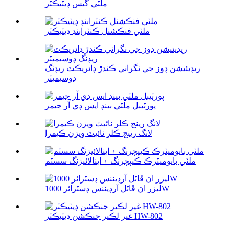
ملٽي گيس ڊيٽيڪٽر
ملٽي فنڪشنل ڪنٽرابنڊ ڊيٽيڪٽر
ريڊيئيشن ڊوز جي نگراني ڪندڙ ڊائريڪٽ ريڊنگ
ڊوسيميٽر
پورٽيبل ملٽي بينڊ ايس ڊي آر جيمر
لانگ رينج ڪلر نائيٽ ويزن ڪيمرا
ملٽي بايوميٽرڪ ڪيپچرنگ ۽ اينالائيزنگ سسٽم
ليزر اڻ ڦاٽل آرڊيننس ڊسٽرائر 1000W
غير لڪير جنڪشن ڊيٽيڪٽر HW-802