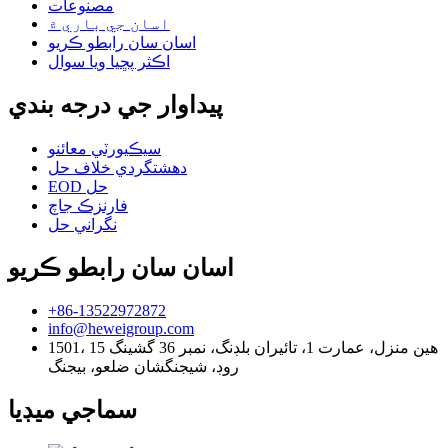
مصنوعات
اسان جي باري ۾
اسان سان رابطو ڪريو
اڪثر پڇيا ويا سوال
پيداوار جي درجه بندي
سيڪيورٽي معائنو
دهشتگردي خلاف حل
EOD حل
فارنزڪ جاچ
نگراني حل
اسان سان رابطو ڪريو
+86-13522972872
info@heweigroup.com
1501، 15 هين منزل، عمارت 1، تائيران بلڊنگ، نمبر 36 گشينگ
روڊ، شيجنگشان ضلعو، بيجنگ
سماجي ميڊيا