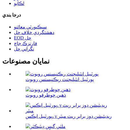
لڪايو
درجا بندي
سيڪيورٽي معائنو
دهشتگردي خلاف حل
EOD حل
فارنزڪ جاچ
نگراني حل
نمايان مصنوعات
پورٽيبل انٽيليجنٽ ريڪنيسنس روبوٽ
ذهين چوطرفو روبوٽ
پورٽيبل ايڪس، γ ريڊيئيشن ڊوز برابر ريٽ ميٽر