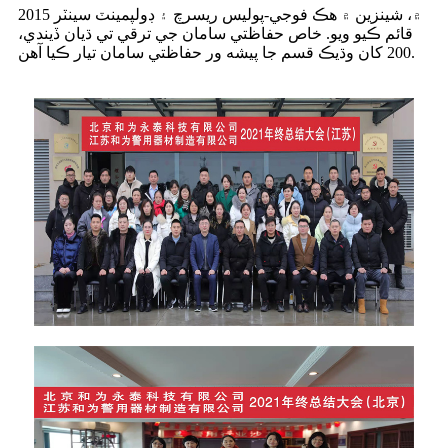
2015 ۾، شينزين ۾ هڪ فوجي-پوليس ريسرچ ۽ ڊولپمينٽ سينٽر
قائم ڪيو ويو. خاص حفاظتي سامان جي ترقي تي ڌيان ڏيندي،
200 کان وڌيڪ قسم جا پيشه ور حفاظتي سامان تيار ڪيا آهن.