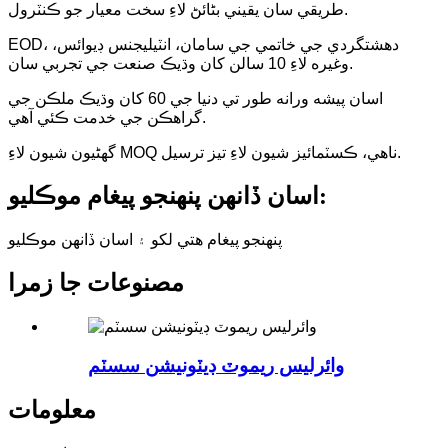
طريقي سان يقيني بڻائڻ لاءِ سخت معيار جو ڪنٽرول.
EOD، دهشتگردي جي خاتمي جي سامان، انٽيليجنس ڊيوائس،
وغيره لاءِ 10 سالن کان وڌيڪ صنعت جي تجربي سان.
اسان پيشه ورانه طور تي دنيا جي 60 کان وڌيڪ ملڪن جي
گراهڪن جي خدمت ڪئي آهي.
گهڻيون شيون لاءِ MOQ ناهي، ڪسٽمائيز شيون لاءِ تيز ترسيل.
اسان ڏانهن پنهنجو پيغام موڪليو:
پنهنجو پيغام هتي لکو ۽ اسان ڏانهن موڪليو
مصنوعات جا زمرا
وائرليس ريموٽ ڊيٽونيشن سسٽم
معلومات