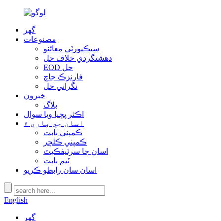
گھر
مصنوعات
سيڪيورٽي معائنو
دهشتگردي خلاف حل
EOD حل
فارنزڪ جاچ
نگراني حل
خبرون
بلاگ
اڪثر پڇيا ويا سوال
اسان جي باري ۾
ڪمپني بابت
ڪمپني ڪلچر
اسان جا سرٽيفڪيٽ
ٽيم بابت
اسان سان رابطو ڪريو
English
گھر