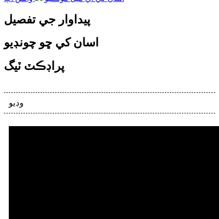
پيداوار جي تفصيل
اسان کي ڇو چونڊيو
پراڊڪٽ ٽيگ
وڊيو