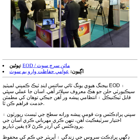
EOD / مائن سرچ سوٽ
پوئين:
اڳيون:
عوامي حفاظت وارو بم سوٽ
بيجنگ هيوي يونگ ٽائي سائنس اينڊ ٽيڪ ڪمپني لميٽيڊ EOD ۽
سيڪيورٽي حلن جو هڪ معروف سپلائر آهي. اسان جا عملي سڀئي
قابل ٽيڪنيڪل ۽ انتظامي پيشه ور آهن جيڪي توهان کي مطمئن
خدمت فراهم ڪن ٿا.
سڀني پراڊڪٽس وٽ قومي پيشه ورانه سطح جي ٽيسٽ رپورٽون ۽
اختيار سرٽيفڪيٽ آهن، تنهن ڪري مهرباني ڪري اسان جي
پروڊڪٽس کي آرڊر ڪرڻ لاءِ يقين ڏياريو.
ڊگھي پراڊڪٽ سروس جي زندگي ۽ آپريٽر جي ڪم کي محفوظ