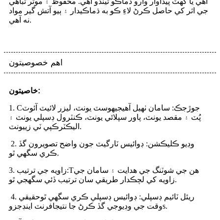
آهي يا گهٽ پيداوار وارو ڌماڪو ٿيندو آهي. محفوظ ۽ موثر تباهي
جي اثر کي حاصل ڪرڻ لاءِ ڪو به ڌماڪيدار ۽ ٻيو آتش گير مواد
نه آهي.
اهم خصوصيتون
خاصيتون:
جوڙجڪ: سامان ٺهيل آهي
جي
هوسٽ يونٽ، ليزر لائيٽ آئوٽ
C
.
1
پُٽ ۽ مقصد يونٽ، پاور سپلائي يونٽ، ڪنٽرول ڊسپلي يونٽ ۽
يونٽ.
اليڪٽرڪ
پي ٽي زي
2. وڊيو ڪليڪشن: ڊوائيس ٽارگيٽ جون واضح تصويرون گڏ
ڪري سگهي ٿو.
هن جي شوٽنگ جي هدايت ۽ سامان جي
T
3. زاويه جي ترتيب:
زاويه کي لچڪدار طريقي سان ترتيب ڏئي سگهجي ٿو.
4. ريئل ٽائيم ڊسپلي: ڊوائيس ڊسپلي ڪري سگھي ٿو
حقيقي
.
s
وقت جي وڊيو
جي گڏ ڪرڻ جا نتيجا
فرنٽ اينڊ
جزو