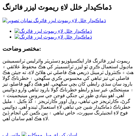
ڌماڪيدار خلل لاءِ ريموٽ ليزر فائرنگ
مختصر وضاحت:
ريموٽ ليزر فائرنگ فار ايڪسپلوزيو ڊسٽرپٽر وائرليس ٽرانسميشن
ماڊيول استعمال ڪري ٿو ليزر ٽرانسميٽر کي هڪ محفوظ علائقي ۾
هٿ ۾ ڪنٽرول ٽرمينل ذريعي هڪ فاصلي تي هلائڻ لاءِ، ته جيئن هڪ
فاصلي تي تيز تباهي کي محسوس ڪري سگهجي ۽ خطرناڪ گولا
بارود سان سڌي رابطي کان بچي سگهجي. اهو هڪ ڊگهو فاصلو، تيز
۽ مستحڪم، غير سڌو رابطو خطرناڪ گولا بارود تباهي وارو ڊوائيس
آهي. اهو بنيادي طور تي جنگي فوجن جي سروس مينيجمينٽ ۾
گرڻ، ڪارٽريجز جي تباهي، رول اوور ڪارٽريجز ۽ گڏ ڪيل ۽ مليل
خطرناڪ ڌماڪيدار شين جي تباهي لاءِ استعمال ٿيندو آهي. ڊوائيس
فوج لاءِ انجنيئرنگ سپورٽ، خاص تباهي ۽ ٻين ڪمن کي انجام ڏيڻ
لاءِ هڪ اهم سامان آهي.
اسان کي اي ميل موڪليو
واٽس اپ