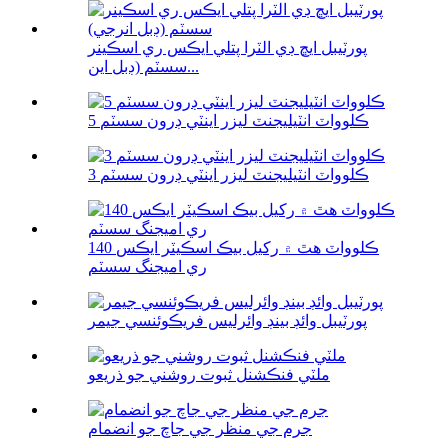
پورٽيبل ايڇ ڊي الٽرا پتلي ايڪس ري اسڪينر
سسٽم (ڊبل اين...
5 ڪلوواٽ انٽيليجنٽ ليزر اينٽي ڊرون سسٽم
3 ڪلوواٽ انٽيليجنٽ ليزر اينٽي ڊرون سسٽم
140 ڪلوواٽ هٿ ۾ رکيل بيڪ اسڪيٽر ايڪس
ري اميجنگ سسٽم
پورٽيبل وائڊ بينڊ وائرليس فريڪوئنسي جيمر
ملٽي فنڪشنل ثبوت روشني جو ذريعو
جرم جي منظر جي جاچ جو انضمام