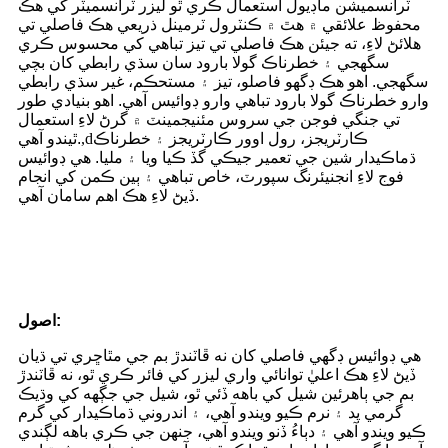
ٽرانسميشن ماڊيول استعمال ڪري ٿو ليزر ٽرانسميٽر کي هڪ
محفوظ علائقي ۾ هٿ ۾ ڪنٽرول ٽرمينل ذريعي هڪ فاصلي تي
هلائڻ لاءِ، ته جيئن هڪ فاصلي تي تيز تباهي کي محسوس ڪري
سگهجي ۽ خطرناڪ گولا بارود سان سڌي رابطي کان بچي
سگهجي. اهو هڪ ڊگهو فاصلو، تيز ۽ مستحڪم، غير سڌي رابطي
وارو خطرناڪ گولا بارود تباهي وارو ڊوائيس آهي. اهو بنيادي طور
تي جنگي فوجن جي سروس مئنيجمينٽ ۾ گرڻ لاءِ استعمال
ڪارٽريجز، رول اوور ڪارٽريجز ۽ خطرناڪ
,d
ٿيندو آهي.
ڌماڪيدار شين جي تعمير جيڪي گڏ ڪيا ويا ۽ مليا. هي ڊوائيس
فوج لاءِ انجنيئرنگ سپورٽ، خاص تباهي ۽ ٻين ڪمن کي انجام
ڏيڻ لاءِ هڪ اهم سامان آهي.
اصول:
هي ڊوائيس ڊگهي فاصلي کان نه ڦاٽندڙ بم جي مٿاڇري تي ڌيان
ڏيڻ لاءِ هڪ اعليٰ توانائي واري ليزر کي فائر ڪري ٿو، نه ڦاٽندڙ
بم جي ٻاهرئين شيل کي باهه ڏئي ٿو، شيل جي جڳهه کي وڌيڪ
گرمي پد ۽ نرم ڪيو ويندو آهي، ۽ اندروني ڌماڪيدار کي گرم
ڪيو ويندو آهي ۽ دٻاءُ ڏنو ويندو آهي، جنهن جي ڪري باهه لڳندي