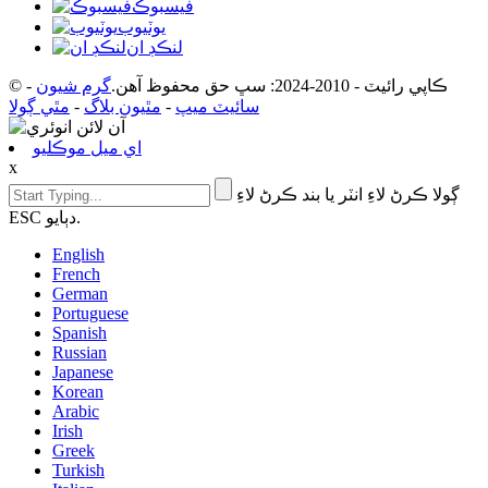
فيسبوڪ
يوٽيوب
لنڪڊ ان
© ڪاپي رائيٽ - 2010-2024: سڀ حق محفوظ آهن.
گرم شيون
-
سائيٽ ميپ
-
مٿيون بلاگ
-
مٿي ڳولا
اي ميل موڪليو
x
ڳولا ڪرڻ لاءِ انٽر يا بند ڪرڻ لاءِ
ESC دٻايو.
English
French
German
Portuguese
Spanish
Russian
Japanese
Korean
Arabic
Irish
Greek
Turkish