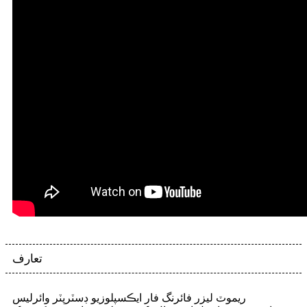
تعارف
ريموٽ ليزر فائرنگ فار ايڪسپلوزيو ڊسٽرپٽر وائرليس