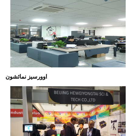
اوورسيز نمائشون