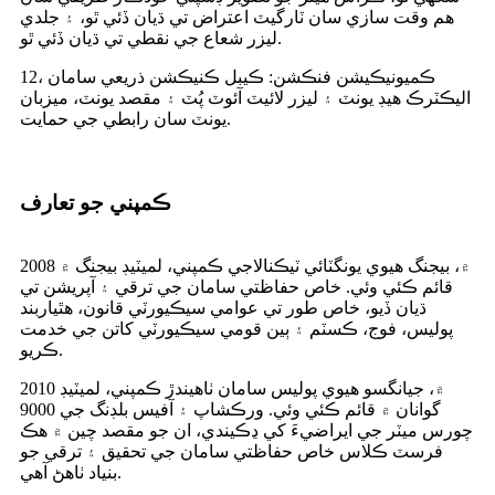
هم وقت سازي سان ٽارگيٽ اعتراض تي ڌيان ڏئي ٿو، ۽ جلدي
ليزر شعاع جي نقطي تي ڌيان ڏئي ٿو.
12، ڪميونيڪيشن فنڪشن: ڪيبل ڪنيڪشن ذريعي سامان
اليڪٽرڪ هيڊ يونٽ ۽ ليزر لائيٽ آئوٽ پُٽ ۽ مقصد يونٽ، ميزبان
يونٽ سان رابطي جي حمايت.
ڪمپني جو تعارف
2008 ۾، بيجنگ هيوي يونگٽائي ٽيڪنالاجي ڪمپني، لميٽيڊ بيجنگ ۾
قائم ڪئي وئي. خاص حفاظتي سامان جي ترقي ۽ آپريشن تي
ڌيان ڏيو، خاص طور تي عوامي سيڪيورٽي قانون، هٿياربند
پوليس، فوج، ڪسٽم ۽ ٻين قومي سيڪيورٽي کاتن جي خدمت
ڪريو.
2010 ۾، جيانگسو هيوي پوليس سامان ٺاهيندڙ ڪمپني، لميٽيڊ
گوانان ۾ قائم ڪئي وئي. ورڪشاپ ۽ آفيس بلڊنگ جي 9000
چورس ميٽر جي ايراضيءَ کي ڍڪيندي، ان جو مقصد چين ۾ هڪ
فرسٽ ڪلاس خاص حفاظتي سامان جي تحقيق ۽ ترقي جو
بنياد ٺاهڻ آهي.