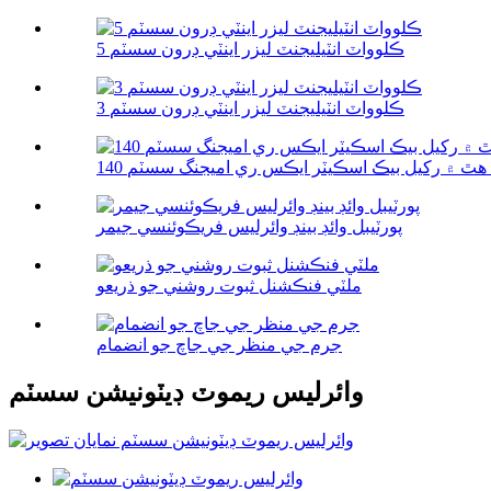
5 ڪلوواٽ انٽيليجنٽ ليزر اينٽي ڊرون سسٽم
3 ڪلوواٽ انٽيليجنٽ ليزر اينٽي ڊرون سسٽم
اٽ هٿ ۾ رکيل بيڪ اسڪيٽر ايڪس ري اميجنگ سسٽم
پورٽيبل وائڊ بينڊ وائرليس فريڪوئنسي جيمر
ملٽي فنڪشنل ثبوت روشني جو ذريعو
جرم جي منظر جي جاچ جو انضمام
وائرليس ريموٽ ڊيٽونيشن سسٽم