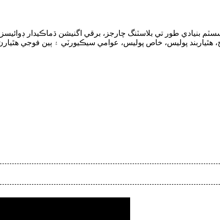
 بنيادي طور تي بلاسٽنگ چارجز، برقي اگنيشن ڌماڪيدار ڊوائيسز ۽ غ