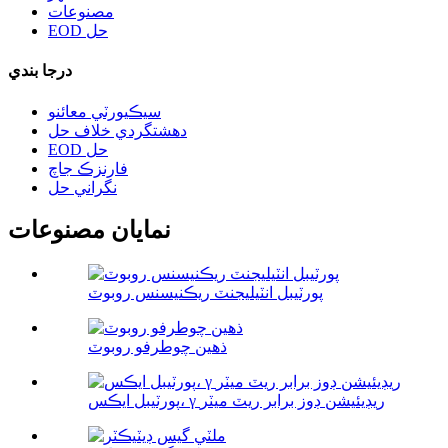
مصنوعات
EOD حل
درجا بندي
سيڪيورٽي معائنو
دهشتگردي خلاف حل
EOD حل
فارنزڪ جاچ
نگراني حل
نمايان مصنوعات
پورٽيبل انٽيليجنٽ ريڪنيسنس روبوٽ
ذهين چوطرفو روبوٽ
پورٽيبل ايڪس، γ ريڊيئيشن ڊوز برابر ريٽ ميٽر