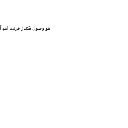
هو وصول ڪندڙ فرنٽ اينڊ آ