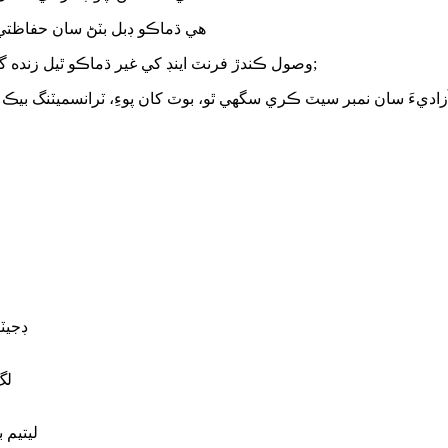
هي ڌماڪو ڊبل بٽڻ سان حفاظت
);
6. وصول ڪندڙ فرنٽ اينڊ کي غير ڌماڪو ٿيل زنده 
زاديءَ سان نمبر سيٽ ڪري سگهي ٿو، بوٽ کان پوءِ، ٽرانسميٽنگ بي
ڊجيٽ
لڳ ڀ
CR123A ليت