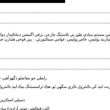
سسٽم بنيادي طور تي بلاسٽنگ چارجز، برقي اگنيشن ڌماڪيدار ڊوائيسز
رابطي جو مفاصلو ڊگهو آهي، نظر ايندڙ حالتون 2000 مي
3.5 انچ HD ڊسپلي
الٽي-فنڪشن چونڊ، آزاديءَ سا