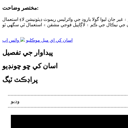
مختصر وضاحت:
ير جان ليوا گولا بارود جي وائرليس ريموٽ ڊيٽونيشن لاءِ استعمال
اسان کي اي ميل موڪليو
واٽس اپ
پيداوار جي تفصيل
اسان کي ڇو چونڊيو
پراڊڪٽ ٽيگ
وڊيو