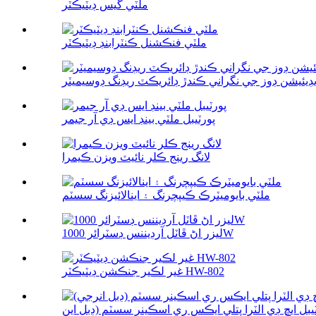
ملٽي گيس ڊيٽيڪٽر
ملٽي فنڪشنل ڪنٽرابنڊ ڊيٽيڪٽر
ڊيئيشن ڊوز جي نگراني ڪندڙ ڊائريڪٽ ريڊنگ ڊوسيميٽر
پورٽيبل ملٽي بينڊ ايس ڊي آر جيمر
لانگ رينج ڪلر نائيٽ ويزن ڪيمرا
ملٽي بايوميٽرڪ ڪيپچرنگ ۽ اينالائيزنگ سسٽم
ليزر اڻ ڦاٽل آرڊيننس ڊسٽرائر 1000W
غير لڪير جنڪشن ڊيٽيڪٽر HW-802