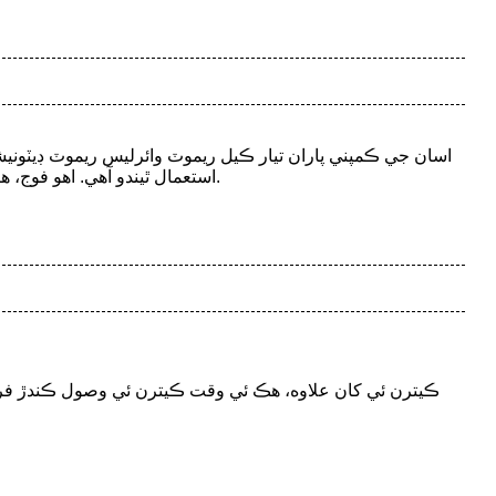
اسان جي ڪمپني پاران تيار ڪيل ريموٽ وائرليس ريموٽ ڊيٽونيشن 
استعمال ٿيندو آهي. اهو فوج، هٿياربند پوليس، خاص پوليس، عوامي سيڪيورٽي ۽ ٻين فوجي هٿيارن جي نيڪال جي ڪم ۽ لاڳاپيل فوجي مشق ۾ استعمال ٿي سگهي ٿو.