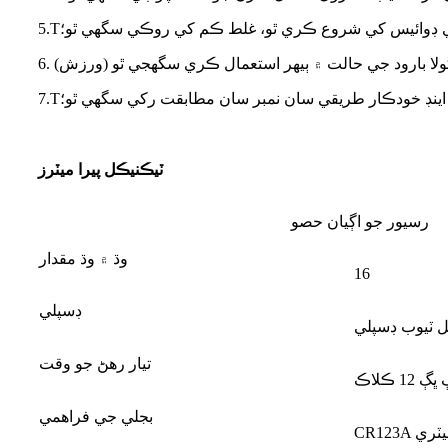
ي ڊوائيس کي شروع ڪري ٿو، غلط ڪم کي روڪي سگھي ٿو؛
T
5.
گولا بارود جي حالت ۾ ٻيهر استعمال ڪري سگهجي ٿو (
ورزش
ڪ اينڊ خودڪار طريقي سان نمبر سان مطابقت رکي سگهي ٿو؛
T
7.
ٽيڪنيڪل پيرا ميٽرز
رسيور جو اڳيان حصو
وڌ ۾ وڌ مقدار
16
ڊسپلي
ل ٽيوب ڊسپلي
تيار رهڻ جو وقت
ڳ 12 ڪلاڪ
بجلي جي فراهمي
يم بيٽري