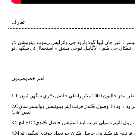
تعارف
 ۽ غير جان ليوا گولا بارود جي وائرليس ريموٽ ڊيٽونيشن لاءِ
اهم خصوصيتون
ٽر رابطي حاصل ڪري سگهن ٿيون؛
T
1.
ڪيترن ئي کان علاوه، هڪ ئي وقت ڪيترن ئي وصول ڪندڙ فرنٽ اينڊ کي ڪنٽرول ڪري سگهي ٿو، هڪ ٽرانسميٽنگ بيڪ اينڊ ڪنٽرولر وڌ ۾ وڌ 16 وصول ڪندڙ فرنٽ اينڊ ڊيٽونيشن ڊوائيسز سان
O
2.
ليس آهي؛
 اسڪرين، ريئل ٽائيم ڊسپلي فرنٽ اينڊ اسٽيٽس حاصل ڪندي؛
ن فرنٽ-اينڊ ڪنٽرول حاصل ڪرڻ جو تعداد چونڊي سگھي ٿو؛
M
4.