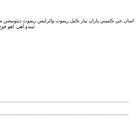
اسان جي ڪمپني پاران تيار ڪيل ريموٽ وائرليس ريموٽ ڊيٽونيشن سسٽم
ٿيندو آهي. اهو فوج، هٿياربند پوليس، خاص پوليس، عوامي سيڪيورٽي ۽ ٻين فوجي هٿيارن جي نيڪال جي ڪم ۽ لاڳاپيل فوجي مشقن ۾ استعمال ٿي سگهي ٿو.