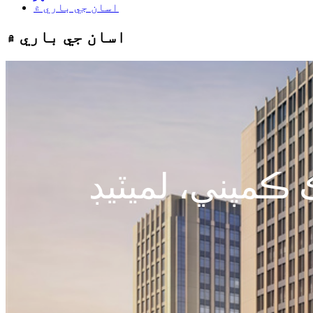
اسان جي باري ۾
اسان جي باري ۾
 ڪمپني، لميٽيڊ