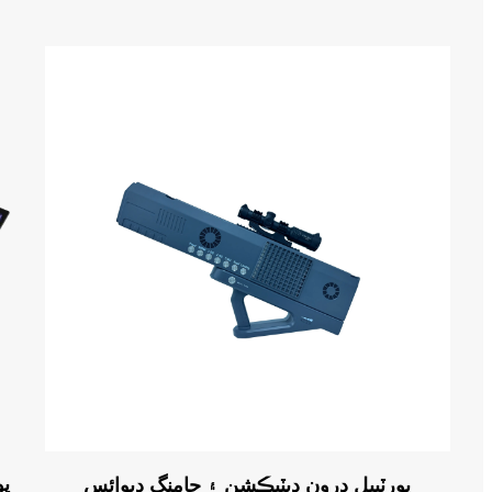
پو
پورٽيبل ڊرون ڊيٽيڪشن ۽ جامنگ ڊيوائس