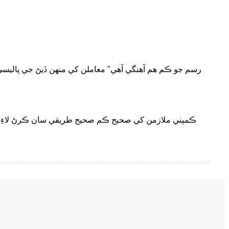
ڪمپني ملازمن کي صحيح ڪم صحيح طريقي سان ڪرڻ لاءِ چ