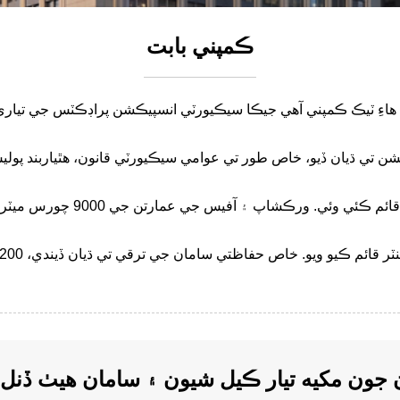
ڪمپني بابت
هڪ هاءِ ٽيڪ ڪمپني آهي جيڪا سيڪيورٽي انسپيڪشن پراڊڪٽس جي تيار
 جون مکيه تيار ڪيل شيون ۽ سامان هيٺ ڏنل 