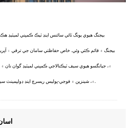
بيجنگ هيوي يونگ ٽائي سائنس اينڊ ٽيڪ ڪمپني لميٽيڊ 
2015 ۾، شينزين ۾ فوجي-پوليس ريسرچ اينڊ ڊولپمينٽ سينٽر قائم ڪيو ويو. خاص حفاظتي سامان جي ترقي تي ڌيان ڏيندي، 200 کان وڌيڪ قسم جا پيشه ور حفاظتي سامان تيار ڪيا آهن.
اسان