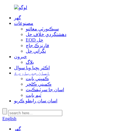
گھر
مصنوعات
سيڪيورٽي معائنو
دهشتگردي خلاف حل
EOD حل
فارنزڪ جاچ
نگراني حل
خبرون
بلاگ
اڪثر پڇيا ويا سوال
اسان جي باري ۾
ڪمپني بابت
ڪمپني ڪلچر
اسان جا سرٽيفڪيٽ
ٽيم بابت
اسان سان رابطو ڪريو
English
گھر