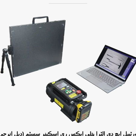
رٽيبل ايڇ ڊي الٽرا پتلي ايڪس ري اسڪينر سسٽم (ڊبل انرجي