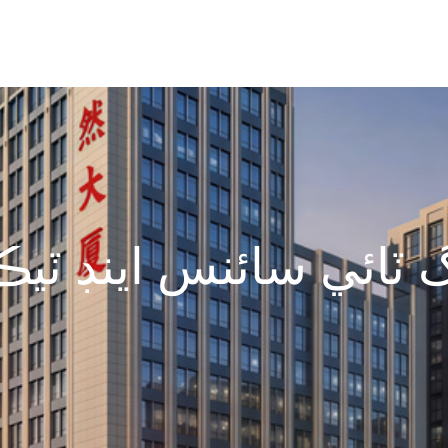
 ٽائي سائنس اينڊ ٽيڪ