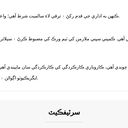
ڪنهن به اداري جي قدم رکڻ ۽ ترقي لاءِ سالميت شرط آهي؛ واعدو پورو ڪرڻ اسان جي آپريٽنگ مئنيجمينٽ جو بنيادي اصول آهي.
وندي آهي، ڪاروباري ڪارڪردگي کي ڪارڪردگي سان ماپيندي آهي 
ايگزيڪيوٽو اڳواڻن ۽ ملازمن جو عمل ثابت قدم، گهرو ۽ خاموش رهڻ جو طريقو آهي.
سرٽيفڪيٽ