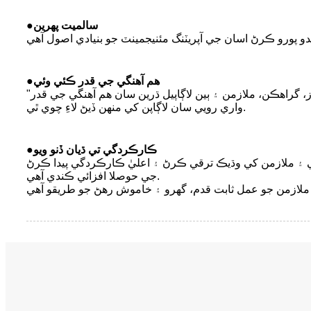
سالميت پهرين
●
هم آهنگي جي قدر ڪئي وئي
●
"رسم جو ڪم هم آهنگي آهي" معاملن کي منهن ڏيڻ جي پاليسي آهي. ڪمپني سڀني ملازمن کي ٽيم ورڪ کي مضبوط ڪرڻ ۽ سپلائرز، گراهڪن، ملازمن ۽ ٻين لاڳاپيل ڌرين سان هم آهنگي جي قدر
واري رويي سان لاڳاپن کي منهن ڏيڻ لاءِ چوي ٿي.
ڪارڪردگي تي ڌيان ڏنو ويو
●
۽ ملازمن کي وڌيڪ ترقي ڪرڻ ۽ اعليٰ ڪارڪردگي پيدا ڪرڻ
جي حوصلا افزائي ڪندي آهي.