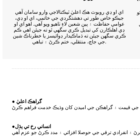
اي او ڊي روبوٽ هڪ اعليٰ ٽيڪنالاجي وارو سامان آهي
و
جيڪو خاص طور تي دهشتگردي جي خاتمي، اي او ڊي،
عوامي حفاظت ۽ ٻين شعبن لاءِ ٺاهيو ويو آهي. اهو اي او
ڊي اهلڪارن کي تبديل ڪري سگهي ٿو ته جيئن اهي ڪم
ڪري سگهن جيئن ته ڌماڪيدار ڊوائيسز يا خطرناڪ شين
جي جاچ، منتقلي، ختم ڪرڻ ۽ تباهي.
● گراهڪ اعليٰ
انساني رخ تي ٻڌل
●