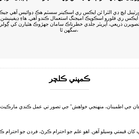
رٽيبل ايڇ ڊي الٽرا ٿن ايڪس ري اسڪينر سسٽم هڪ ڊوائيس آهي جيڪ
ايڪس ري فلورو اسڪوپڪ اميجنگ استعمال ڪندو آهي. هاءِ ڊيفينيشن
صويرن ذريعي، آپريٽر جلدي خطرناڪ سامان جهڙوڪ هٿيارن کي ڳولي
سگهن ٿا،
ڪمپني ڪلچر