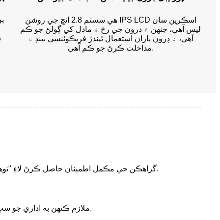
پو
هي سسٽم 2.8 انچ جي روشن IPS LCD اسڪرين سان
ليس آهي، جنهن ۾ ڊرون جي رخ ۽ ماڊل کي ڳولڻ جو ڪم
ت
آهي، ۽ ڊرون پاران استعمال ٿيندڙ فريڪوئنسي بينڊ ۾
مداخلت ڪرڻ جو ڪم آهي.
گراهڪن جي مڪمل اطمينان حاصل ڪرڻ لاءِ "توهان جي اطمينان، منهنجي خواهش" جي تصور تي عمل ڪندي مارڪيٽ جي قيمت ۽ گراهڪن جي اميدن کان وڌيڪ خدمت فراهم ڪرڻ.
ملازم ڪنهن به اداري جو سڀ کان قيمتي وسيلو آهن. اهو علم جو احترام ڪرڻ، فردن جو احترام ڪرڻ ۽ انفرادي ترقي جي حوصلا افزائي ۽ مدد ڪرڻ جو عزم آهي.