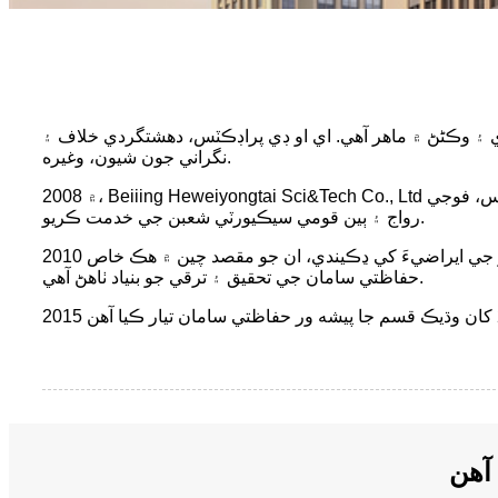
ي ۽ وڪڻڻ ۾ ماهر آهي. اي او ڊي پراڊڪٽس، دهشتگردي خلاف ۽
نگراني جون شيون، وغيره.
2008 ۾، Beiiing Heweiyongtai Sci&Tech Co., Ltd بيجنگ ۾ قائم ڪئي وئي. خاص حفاظتي سامان جي ترقي ۽ آپريشن تي ڌيان ڏيو، خاص طور تي عوامي سيڪيورٽي قانون، هٿياربند پوليس، فوجي
رواج ۽ ٻين قومي سيڪيورٽي شعبن جي خدمت ڪريو.
2010 ۾، جيانگسو هيوي سيف ٽيڪنالاجي ڪمپني لميٽيڊ گوان نان ۾ قائم ڪئي وئي. ورڪشاپ ۽ آفيس جي عمارتن جي 9000 چورس ميٽر جي ايراضيءَ کي ڍڪيندي، ان جو مقصد چين ۾ هڪ خاص
حفاظتي سامان جي تحقيق ۽ ترقي جو بنياد ٺاهڻ آهي.
آهن