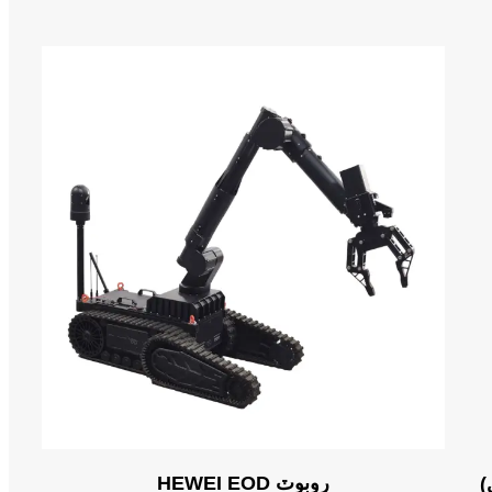
HEWEI EOD روبوٽ
)