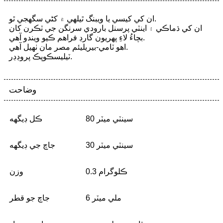
ان کي کيسي يا ويبنگ ٿيلهي ۾ کڻي سگهجي ٿو.
ان کي ڌماڪي ۽ اينٽي پرسنل بارودي سرنگن جي ٽڪرن کان
بچاءُ لاءِ پهريون گارڊ فراهم ڪيو ويندو آهي.
اهو ٽامي-بيريليئم مصر مان ٺهيل آهي.
ٽيليسڪوپڪ پروڊڊر.
وضاحت
80 سينٽي ميٽر
ڪل ڊيگهه
30 سينٽي ميٽر
جاچ جي ڊيگهه
0.3 ڪلوگرام
وزن
6 ملي ميٽر
جاچ جو قطر