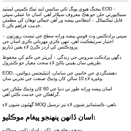
بيجنگ هيوي يونگ ٽائي سائنس اينڊ ٽيڪ ڪمپني لميٽيڊ EOD ۽
سيڪيورٽي حلن جو هڪ معروف سپلائر آهي. اسان جا عملي سڀئي
قابل ٽيڪنيڪل ۽ انتظامي پيشه ور آهن جيڪي توهان کي مطمئن
خدمت فراهم ڪن ٿا.
سڀني پراڊڪٽس وٽ قومي پيشه ورانه سطح جي ٽيسٽ رپورٽون ۽
اختيار سرٽيفڪيٽ آهن، تنهن ڪري مهرباني ڪري اسان جي
پروڊڪٽس کي آرڊر ڪرڻ لاءِ يقين ڏياريو.
ڊگھي پراڊڪٽ سروس جي زندگي ۽ آپريٽر جي ڪم کي محفوظ
طريقي سان يقيني بڻائڻ لاءِ سخت معيار جو ڪنٽرول.
EOD، دهشتگردي جي خاتمي جي سامان، انٽيليجنس ڊيوائس،
وغيره لاءِ 10 سالن کان وڌيڪ صنعت جي تجربي سان.
اسان پيشه ورانه طور تي دنيا جي 60 کان وڌيڪ ملڪن جي
گراهڪن جي خدمت ڪئي آهي.
گهڻيون شيون لاءِ MOQ ناهي، ڪسٽمائيز شيون لاءِ تيز ترسيل.
اسان ڏانهن پنهنجو پيغام موڪليو:
پنهنجو پيغام هتي لکو ۽ اسان ڏانهن موڪليو