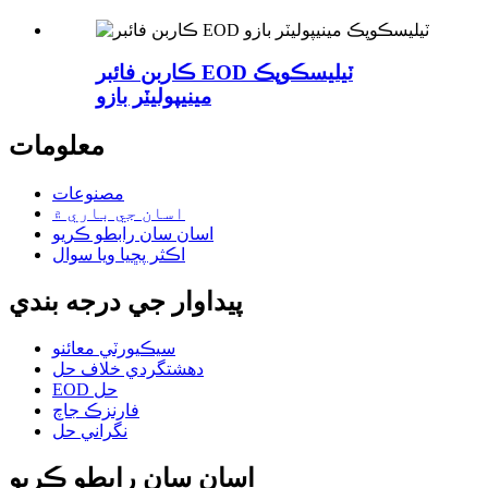
ڪاربن فائبر EOD ٽيليسڪوپڪ
مينيپوليٽر بازو
معلومات
مصنوعات
اسان جي باري ۾
اسان سان رابطو ڪريو
اڪثر پڇيا ويا سوال
پيداوار جي درجه بندي
سيڪيورٽي معائنو
دهشتگردي خلاف حل
EOD حل
فارنزڪ جاچ
نگراني حل
اسان سان رابطو ڪريو