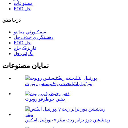
مصنوعات
EOD حل
درجا بندي
سيڪيورٽي معائنو
دهشتگردي خلاف حل
EOD حل
فارنزڪ جاچ
نگراني حل
نمايان مصنوعات
پورٽيبل انٽيليجنٽ ريڪنيسنس روبوٽ
ذهين چوطرفو روبوٽ
پورٽيبل ايڪس، γ ريڊيئيشن ڊوز برابر ريٽ ميٽر