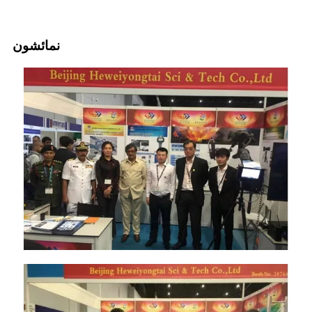
نمائشون