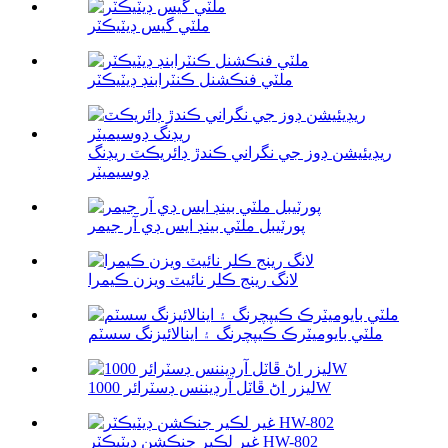
ملٽي گيس ڊيٽيڪٽر
ملٽي فنڪشنل ڪنٽرابنڊ ڊيٽيڪٽر
ريڊيئيشن ڊوز جي نگراني ڪندڙ ڊائريڪٽ ريڊنگ
ڊوسيميٽر
پورٽيبل ملٽي بينڊ ايس ڊي آر جيمر
لانگ رينج ڪلر نائيٽ ويزن ڪيمرا
ملٽي بايوميٽرڪ ڪيپچرنگ ۽ اينالائيزنگ سسٽم
ليزر اڻ ڦاٽل آرڊيننس ڊسٽرائر 1000W
غير لڪير جنڪشن ڊيٽيڪٽر HW-802