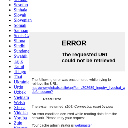
Sesotho
Sinhala
Slovak
Slovenian
Somali
Samoan
Scots Gaelic
Shona
Sindhi
Sundanese
Swahili
Tajik
Tamil
Telugu
Thai
Ukrainian
Urdu
Uzbek
Vietnamese
Welsh
Xhosa
Yiddish
Yoruba
Zulu