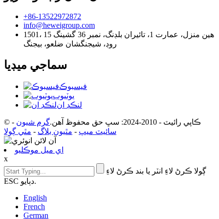
+86-13522972872
info@heweigroup.com
1501، 15 هين منزل، عمارت 1، تائيران بلڊنگ، نمبر 36 گشينگ
روڊ، شيجنگشان ضلعو، بيجنگ
سماجي ميڊيا
فيسبوڪ
يوٽيوب
لنڪڊ ان
© ڪاپي رائيٽ - 2010-2024: سڀ حق محفوظ آهن.
گرم شيون
-
سائيٽ ميپ
-
مٿيون بلاگ
-
مٿي ڳولا
اي ميل موڪليو
x
ڳولا ڪرڻ لاءِ انٽر يا بند ڪرڻ لاءِ
ESC دٻايو.
English
French
German