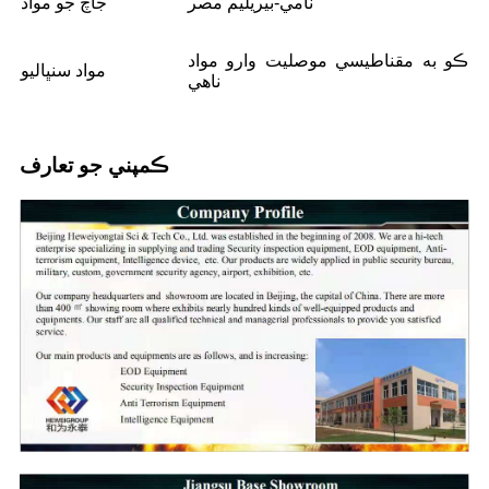
ٽامي-بيريليم مصر
جاچ جو مواد
ڪو به مقناطيسي موصليت وارو مواد
مواد سنڀاليو
ناهي
ڪمپني جو تعارف