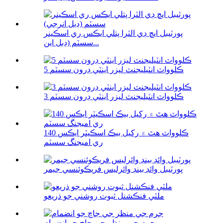
پورٽيبل ايڇ ڊي الٽرا پتلي ايڪس ري اسڪينر
سسٽم (ڊبل اين...
5 ڪلوواٽ انٽيليجنٽ ليزر اينٽي ڊرون سسٽم
3 ڪلوواٽ انٽيليجنٽ ليزر اينٽي ڊرون سسٽم
140 ڪلوواٽ هٿ ۾ رکيل بيڪ اسڪيٽر ايڪس
ري اميجنگ سسٽم
پورٽيبل وائڊ بينڊ وائرليس فريڪوئنسي جيمر
ملٽي فنڪشنل ثبوت روشني جو ذريعو
جرم جي منظر جي جاچ جو انضمام