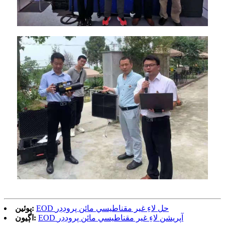
EOD حل لاءِ غير مقناطيسي مائن پروڊڊر
پوئين:
EOD آپريشن لاءِ غير مقناطيسي مائن پروڊڊر
اڳيون: