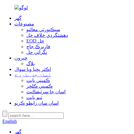
گھر
مصنوعات
سيڪيورٽي معائنو
دهشتگردي خلاف حل
EOD حل
فارنزڪ جاچ
نگراني حل
خبرون
بلاگ
اڪثر پڇيا ويا سوال
اسان جي باري ۾
ڪمپني بابت
ڪمپني ڪلچر
اسان جا سرٽيفڪيٽ
ٽيم بابت
اسان سان رابطو ڪريو
English
گھر