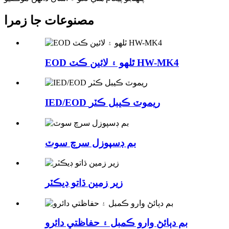
مصنوعات جا زمرا
EOD ٿلهو ۽ لائين ڪٽ HW-MK4
IED/EOD ريموٽ ڪيبل ڪٽر
بم ڊسپوزل سرچ سوٽ
زير زمين ڌاتو ڊيڪٽر
بم دٻائڻ وارو ڪمبل ۽ حفاظتي دائرو