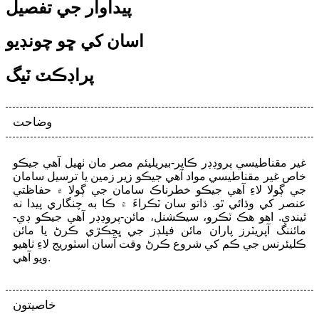
پيداوار جي تفصيل
اسان کي ڇو چونڊيو
پراڊڪٽ ٽيگ
وضاحت
غير مقناطيسي پروڊڊر ڪاپر-بيريليئم مصر مان ٺهيل آهي جيڪو
خاص غير مقناطيسي مواد آهي جيڪو زير زمين يا ترسيل سامان
جي ڳولا لاءِ آهي جيڪو خطرناڪ سامان جي ڳولا ۾ حفاظتي
عنصر کي وڌائي ٿو. ڌاتو سان ٽڪراءَ ۾ ڪا به چنگاري پيدا نه
ٿيندي. اهو هڪ ٽڪرو، سيڪشنل، مائن-پروڊڊر آهي جيڪو ڊي-
مائننگ آپريٽرز پاران مائن فيلڊز جي ڀڃڪڙي ڪرڻ يا مائن
ڪليئرنس جي ڪم کي شروع ڪرڻ وقت آسان اسٽوريج لاءِ ٺاهيو
ويو آهي.
خاصيتون