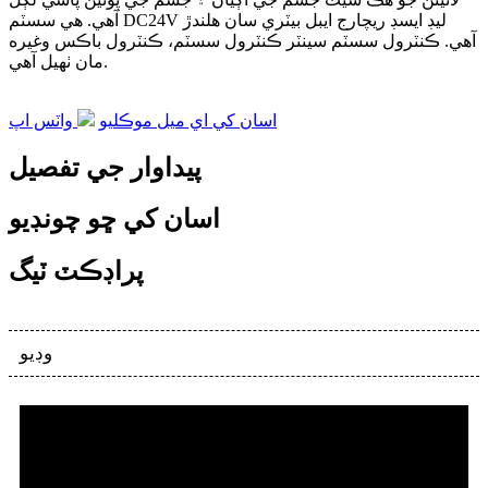
آهي. هي سسٽم DC24V ليڊ ايسڊ ريچارج ايبل بيٽري سان هلندڙ
آهي. ڪنٽرول سسٽم سينٽر ڪنٽرول سسٽم، ڪنٽرول باڪس وغيره
مان ٺهيل آهي.
اسان کي اي ميل موڪليو
واٽس اپ
پيداوار جي تفصيل
اسان کي ڇو چونڊيو
پراڊڪٽ ٽيگ
وڊيو