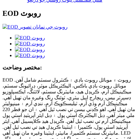
EOD روبوٽ
مختصر وضاحت:
EOD روبوٽ ۾ موبائل روبوٽ باڊي ۽ ڪنٽرول سسٽم شامل آهن.
موبائل روبوٽ باڊي باڪس، اليڪٽريڪل موٽر، ڊرائيونگ سسٽم،
ميڪينيڪل آرم، ڪريڊل هيڊ، مانيٽرنگ سسٽم، لائٽنگ، ايڪسپلوزيو
ڊسپرٽر بيس، ريچارج ايبل بيٽري، ٽوئنگ رنگ وغيره مان ٺهيل آهي.
ميڪينيڪل آرم وڏي آرم، ٽيليسڪوپڪ آرم، ننڍي آرم ۽ مينپوليٽر
مان ٺهيل آهي. اهو ڪڊني بيسن تي نصب ٿيل آهي ۽ ان جو قطر 220
ملي ميٽر آهي. ڊبل اليڪٽرڪ اسٽي پول ۽ ڊبل ايئر آپريٽيڊ اسٽي پول
ميڪينيڪل آرم تي نصب ٿيل آهن. ڪريڊل هيڊ ڪلاپسيبل آهي. ايئر
آپريٽيڊ اسٽي پول، ڪئميرا ۽ اينٽينا ڪريڊل هيڊ تي نصب ٿيل آهن.
مانيٽرنگ سسٽم ڪئميرا، مانيٽر، اينٽينا وغيره مان ٺهيل آهي. LED
لائيٽن جو هڪ سيٽ جسم جي اڳيان ۽ جسم جي پوئين پاسي لڳل