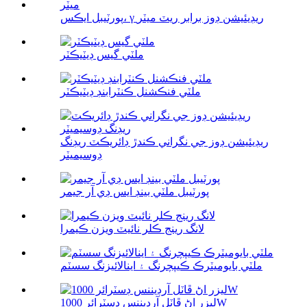
پورٽيبل ايڪس، γ ريڊيئيشن ڊوز برابر ريٽ ميٽر
ملٽي گيس ڊيٽيڪٽر
ملٽي فنڪشنل ڪنٽرابنڊ ڊيٽيڪٽر
ريڊيئيشن ڊوز جي نگراني ڪندڙ ڊائريڪٽ ريڊنگ
ڊوسيميٽر
پورٽيبل ملٽي بينڊ ايس ڊي آر جيمر
لانگ رينج ڪلر نائيٽ ويزن ڪيمرا
ملٽي بايوميٽرڪ ڪيپچرنگ ۽ اينالائيزنگ سسٽم
ليزر اڻ ڦاٽل آرڊيننس ڊسٽرائر 1000W