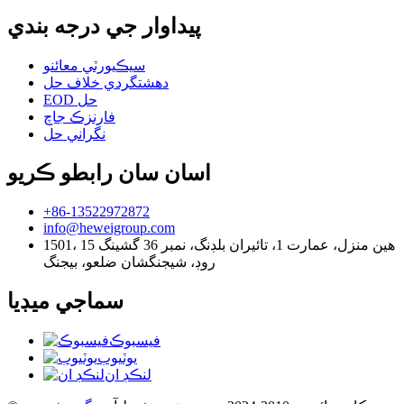
پيداوار جي درجه بندي
سيڪيورٽي معائنو
دهشتگردي خلاف حل
EOD حل
فارنزڪ جاچ
نگراني حل
اسان سان رابطو ڪريو
+86-13522972872
info@heweigroup.com
1501، 15 هين منزل، عمارت 1، تائيران بلڊنگ، نمبر 36 گشينگ
روڊ، شيجنگشان ضلعو، بيجنگ
سماجي ميڊيا
فيسبوڪ
يوٽيوب
لنڪڊ ان