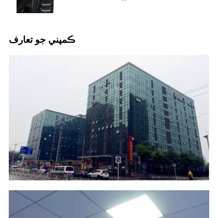
ڪمپني جو تعارف