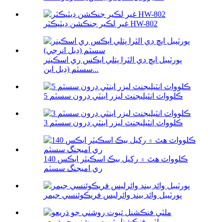
غير لڪير جنڪشن ڊيٽيڪٽر HW-802
پورٽيبل ايڇ ڊي الٽرا پتلي ايڪس ري اسڪينر
سسٽم (ڊبل اين...
5 ڪلوواٽ انٽيليجنٽ ليزر اينٽي ڊرون سسٽم
3 ڪلوواٽ انٽيليجنٽ ليزر اينٽي ڊرون سسٽم
140 ڪلوواٽ هٿ ۾ رکيل بيڪ اسڪيٽر ايڪس
ري اميجنگ سسٽم
پورٽيبل وائڊ بينڊ وائرليس فريڪوئنسي جيمر
ملٽي فنڪشنل ثبوت روشني جو ذريعو