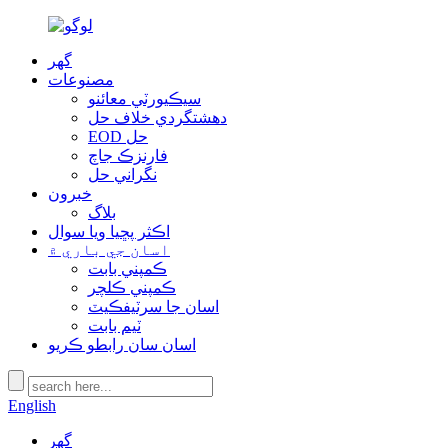
گھر
مصنوعات
سيڪيورٽي معائنو
دهشتگردي خلاف حل
EOD حل
فارنزڪ جاچ
نگراني حل
خبرون
بلاگ
اڪثر پڇيا ويا سوال
اسان جي باري ۾
ڪمپني بابت
ڪمپني ڪلچر
اسان جا سرٽيفڪيٽ
ٽيم بابت
اسان سان رابطو ڪريو
English
گھر