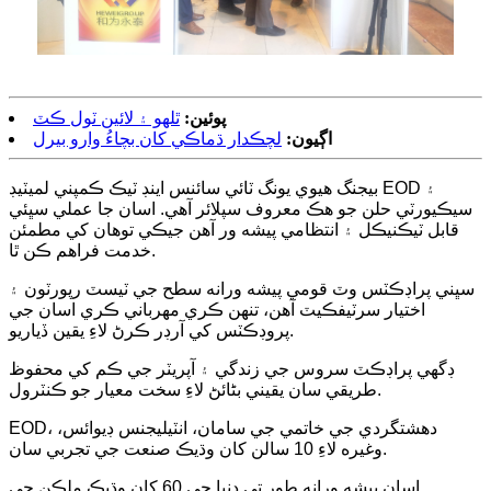
پوئين:
ٿلهو ۽ لائين ٽول ڪٽ
اڳيون:
لچڪدار ڌماڪي کان بچاءُ وارو بيرل
بيجنگ هيوي يونگ ٽائي سائنس اينڊ ٽيڪ ڪمپني لميٽيڊ EOD ۽
سيڪيورٽي حلن جو هڪ معروف سپلائر آهي. اسان جا عملي سڀئي
قابل ٽيڪنيڪل ۽ انتظامي پيشه ور آهن جيڪي توهان کي مطمئن
خدمت فراهم ڪن ٿا.
سڀني پراڊڪٽس وٽ قومي پيشه ورانه سطح جي ٽيسٽ رپورٽون ۽
اختيار سرٽيفڪيٽ آهن، تنهن ڪري مهرباني ڪري اسان جي
پروڊڪٽس کي آرڊر ڪرڻ لاءِ يقين ڏياريو.
ڊگھي پراڊڪٽ سروس جي زندگي ۽ آپريٽر جي ڪم کي محفوظ
طريقي سان يقيني بڻائڻ لاءِ سخت معيار جو ڪنٽرول.
EOD، دهشتگردي جي خاتمي جي سامان، انٽيليجنس ڊيوائس،
وغيره لاءِ 10 سالن کان وڌيڪ صنعت جي تجربي سان.
اسان پيشه ورانه طور تي دنيا جي 60 کان وڌيڪ ملڪن جي