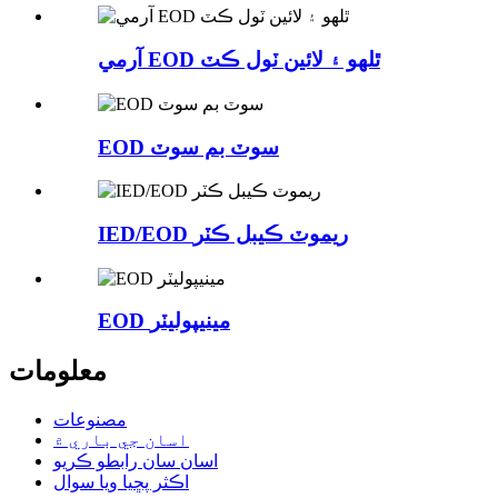
آرمي EOD ٿلهو ۽ لائين ٽول ڪٽ
EOD سوٽ بم سوٽ
IED/EOD ريموٽ ڪيبل ڪٽر
EOD مينيپوليٽر
معلومات
مصنوعات
اسان جي باري ۾
اسان سان رابطو ڪريو
اڪثر پڇيا ويا سوال