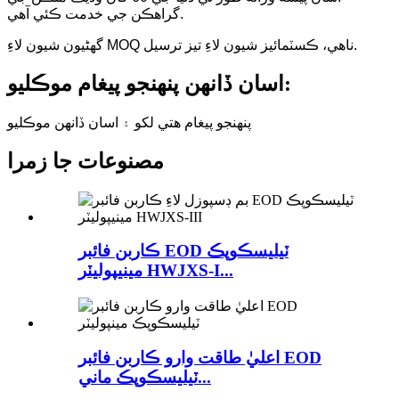
گراهڪن جي خدمت ڪئي آهي.
گهڻيون شيون لاءِ MOQ ناهي، ڪسٽمائيز شيون لاءِ تيز ترسيل.
اسان ڏانهن پنهنجو پيغام موڪليو:
پنهنجو پيغام هتي لکو ۽ اسان ڏانهن موڪليو
مصنوعات جا زمرا
ڪاربن فائبر EOD ٽيليسڪوپڪ
مينيپوليٽر HWJXS-I...
اعليٰ طاقت وارو ڪاربن فائبر EOD
ٽيليسڪوپڪ ماني...