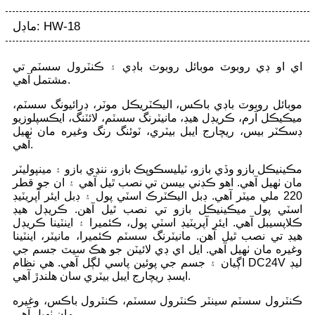
ماڊل: HW-18
اي او ڊي روبوٽ موبائل روبوٽ باڊي ۽ ڪنٽرول سسٽم تي
مشتمل آهي.
موبائل روبوٽ باڊي باڪس، اليڪٽريڪل موٽر، ڊرائيونگ سسٽم،
ميڪيڪل آرم، ڪريڊل هيڊ، مانيٽرنگ سسٽم، لائٽنگ، ايڪسپلوزيو
ڊسڪٽر بيس، ريچارج ايبل بيٽري، ٽوئنگ رنگ وغيره مان ٺهيل
آهي.
مڪينيڪل بازو وڏي بازو، ٽيليسڪوپڪ بازو، ننڍي بازو ۽ مينپوليٽر
مان ٺهيل آهي. اهو ڪڊني بيسن تي نصب ٿيل آهي ۽ ان جو قطر
220 ملي ميٽر آهي. ڊبل اليڪٽرڪ اسٽي پول ۽ ڊبل ايئر آپريٽيڊ
اسٽي پول ميڪينيڪل بازو تي نصب ٿيل آهن. ڪريڊل هيڊ
ڪلاپسيبل آهي. ايئر آپريٽيڊ اسٽي پول، ڪئميرا ۽ اينٽينا ڪريڊل
هيڊ تي نصب ٿيل آهن. مانيٽرنگ سسٽم ڪئميرا، مانيٽر، اينٽينا
وغيره مان ٺهيل آهي. ايل اي ڊي لائيٽن جو هڪ سيٽ جسم جي
اڳيان ۽ جسم جي پوئين پاسي لڳل آهي. هي نظام DC24V ليڊ
ايسڊ ريچارج ايبل بيٽري سان هلندڙ آهي.
ڪنٽرول سسٽم سينٽر ڪنٽرول سسٽم، ڪنٽرول باڪس، وغيره
مان ٺهيل آهي.