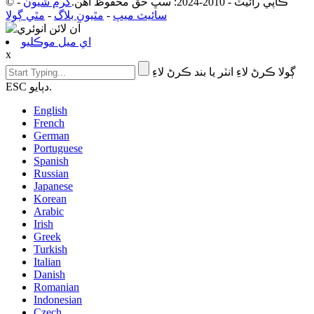
© ڪاپي رائيٽ - 2010-2024: سڀ حق محفوظ آهن.
گرم شيون
-
سائيٽ ميپ
-
مٿيون بلاگ
-
مٿي ڳولا
اي ميل موڪليو
x
ڳولا ڪرڻ لاءِ انٽر يا بند ڪرڻ لاءِ
ESC دٻايو.
English
French
German
Portuguese
Spanish
Russian
Japanese
Korean
Arabic
Irish
Greek
Turkish
Italian
Danish
Romanian
Indonesian
Czech