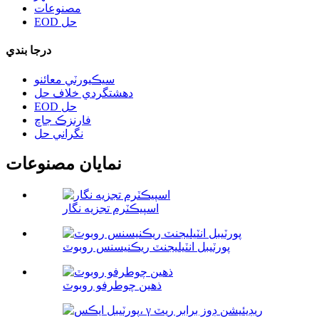
مصنوعات
EOD حل
درجا بندي
سيڪيورٽي معائنو
دهشتگردي خلاف حل
EOD حل
فارنزڪ جاچ
نگراني حل
نمايان مصنوعات
اسپيڪٽرم تجزيه نگار
پورٽيبل انٽيليجنٽ ريڪنيسنس روبوٽ
ذهين چوطرفو روبوٽ