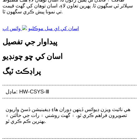
سپلائر ٿي سگهون ٿا. پهرين تعاون لاءِ، اسان توهان کي گهٽ قيمت
تي نمونا پيش ڪري سگهون ٿا.
اسان کي اي ميل موڪليو
واٽس اپ
پيداوار جي تفصيل
اسان کي ڇو چونڊيو
پراڊڪٽ ٽيگ
ماڊل: HW-CSYS-Ⅲ
هي نائيٽ ويزن ڊيوائس ڏينهن دوران هاءِ ڊيفينيشن ڏسڻ واريون
تصويرون فراهم ڪري ٿو، ۽ گهٽ روشني ۽ رات جي حالتن ۾
بهترين ڪم ڪري ٿو.