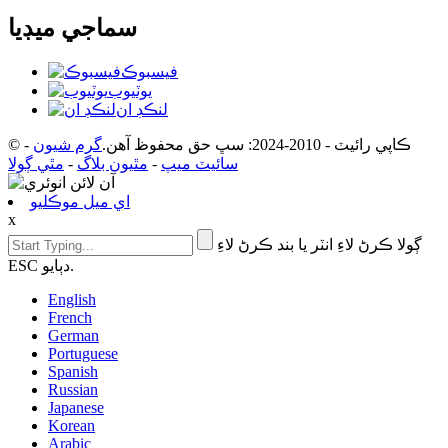
سماجي ميڊيا
فيسبوڪ
يوٽيوب
لنڪڊ ان
© ڪاپي رائيٽ - 2010-2024: سڀ حق محفوظ آهن.
گرم شيون
-
سائيٽ ميپ
-
مٿيون بلاگ
-
مٿي ڳولا
اي ميل موڪليو
x
ڳولا ڪرڻ لاءِ انٽر يا بند ڪرڻ لاءِ
ESC دٻايو.
English
French
German
Portuguese
Spanish
Russian
Japanese
Korean
Arabic