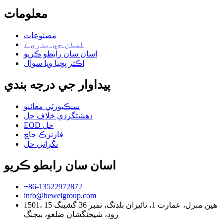
معلومات
مصنوعات
اسان جي باري ۾
اسان سان رابطو ڪريو
اڪثر پڇيا ويا سوال
پيداوار جي درجه بندي
سيڪيورٽي معائنو
دهشتگردي خلاف حل
EOD حل
فارنزڪ جاچ
نگراني حل
اسان سان رابطو ڪريو
+86-13522972872
info@heweigroup.com
1501، 15 هين منزل، عمارت 1، تائيران بلڊنگ، نمبر 36 گشينگ
روڊ، شيجنگشان ضلعو، بيجنگ