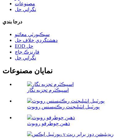
مصنوعات
نگراني حل
درجا بندي
سيڪيورٽي معائنو
دهشتگردي خلاف حل
EOD حل
فارنزڪ جاچ
نگراني حل
نمايان مصنوعات
اسپيڪٽرم تجزيه نگار
پورٽيبل انٽيليجنٽ ريڪنيسنس روبوٽ
ذهين چوطرفو روبوٽ