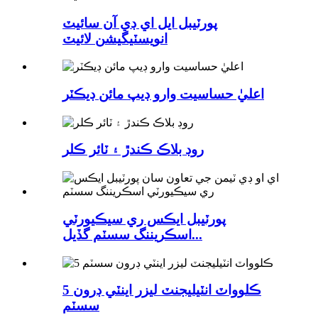
پورٽيبل ايل اي ڊي آن سائيٽ
انويسٽيگيشن لائيٽ
اعليٰ حساسيت وارو ڊيپ مائن ڊيڪٽر
روڊ بلاڪ ڪندڙ ۽ ٽائر ڪلر
پورٽيبل ايڪس ري سيڪيورٽي
اسڪريننگ سسٽم گڏيل...
5 ڪلوواٽ انٽيليجنٽ ليزر اينٽي ڊرون
سسٽم