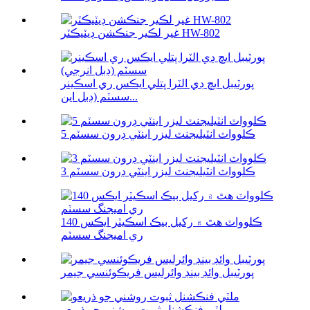
غير لڪير جنڪشن ڊيٽيڪٽر HW-802
پورٽيبل ايڇ ڊي الٽرا پتلي ايڪس ري اسڪينر
سسٽم (ڊبل اين...
5 ڪلوواٽ انٽيليجنٽ ليزر اينٽي ڊرون سسٽم
3 ڪلوواٽ انٽيليجنٽ ليزر اينٽي ڊرون سسٽم
140 ڪلوواٽ هٿ ۾ رکيل بيڪ اسڪيٽر ايڪس
ري اميجنگ سسٽم
پورٽيبل وائڊ بينڊ وائرليس فريڪوئنسي جيمر
ملٽي فنڪشنل ثبوت روشني جو ذريعو