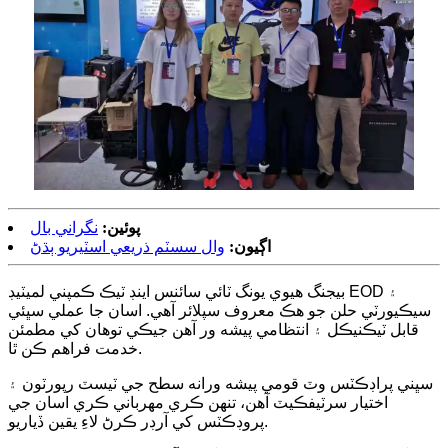
پوئين:
نگراني بال
اڳيون:
وال سسٽم ذريعي اسٽيريو ٻڌڻ
بيجنگ هيوي يونگ ٽائي سائنس اينڊ ٽيڪ ڪمپني لميٽيڊ EOD ۽
سيڪيورٽي حلن جو هڪ معروف سپلائر آهي. اسان جا عملي سڀئي
قابل ٽيڪنيڪل ۽ انتظامي پيشه ور آهن جيڪي توهان کي مطمئن
خدمت فراهم ڪن ٿا.
سڀني پراڊڪٽس وٽ قومي پيشه ورانه سطح جي ٽيسٽ رپورٽون ۽
اختيار سرٽيفڪيٽ آهن، تنهن ڪري مهرباني ڪري اسان جي
پروڊڪٽس کي آرڊر ڪرڻ لاءِ يقين ڏياريو.