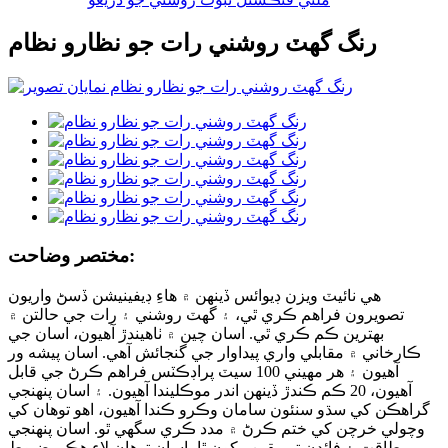
رنگ گهٽ روشني رات جو نظارو نظام
مختصر وضاحت:
هي نائيٽ ويزن ڊيوائس ڏينهن ۾ هاءِ ڊيفينيشن ڏسڻ واريون
تصويرون فراهم ڪري ٿي، ۽ گهٽ روشني ۽ رات جي حالتن ۾
بهترين ڪم ڪري ٿي. اسان چين ۾ ٺاهيندڙ آهيون، اسان جي
ڪارخاني ۾ مقابلي واري پيداوار جي گنجائش آهي. اسان پيشه ور
آهيون ۽ هر مهيني 100 سيٽ پراڊڪٽس فراهم ڪرڻ جي قابل
آهيون، 20 ڪم ڪندڙ ڏينهن اندر موڪليندا آهيون. ۽ اسان پنهنجي
گراهڪن کي سڌو سنئون سامان وڪرو ڪندا آهيون، اهو توهان کي
وچولي خرچن کي ختم ڪرڻ ۾ مدد ڪري سگهي ٿو. اسان پنهنجي
طاقت ۽ فائدن تي يقين رکون ٿا، اسان توهان لاءِ هڪ مضبوط