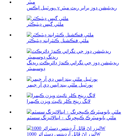
پورٽيبل ايڪس، γ ريڊيئيشن ڊوز برابر ريٽ ميٽر
ملٽي گيس ڊيٽيڪٽر
ملٽي فنڪشنل ڪنٽرابنڊ ڊيٽيڪٽر
ريڊيئيشن ڊوز جي نگراني ڪندڙ ڊائريڪٽ ريڊنگ
ڊوسيميٽر
پورٽيبل ملٽي بينڊ ايس ڊي آر جيمر
لانگ رينج ڪلر نائيٽ ويزن ڪيمرا
ملٽي بايوميٽرڪ ڪيپچرنگ ۽ اينالائيزنگ سسٽم
ليزر اڻ ڦاٽل آرڊيننس ڊسٽرائر 1000W