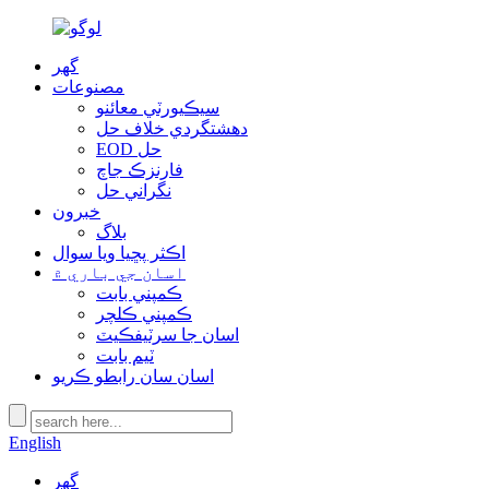
گھر
مصنوعات
سيڪيورٽي معائنو
دهشتگردي خلاف حل
EOD حل
فارنزڪ جاچ
نگراني حل
خبرون
بلاگ
اڪثر پڇيا ويا سوال
اسان جي باري ۾
ڪمپني بابت
ڪمپني ڪلچر
اسان جا سرٽيفڪيٽ
ٽيم بابت
اسان سان رابطو ڪريو
English
گھر