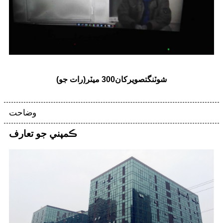
شوٽنگ
تصوير
کان
00 ميٽر
3
(
رات جو
)
وضاحت
ڪمپني جو تعارف