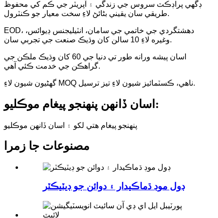
ڊگھي پراڊڪٽ سروس جي زندگي ۽ آپريٽر جي ڪم کي محفوظ
طريقي سان يقيني بڻائڻ لاءِ سخت معيار جو ڪنٽرول.
EOD، دهشتگردي جي خاتمي جي سامان، انٽيليجنس ڊيوائس،
وغيره لاءِ 10 سالن کان وڌيڪ صنعت جي تجربي سان.
اسان پيشه ورانه طور تي دنيا جي 60 کان وڌيڪ ملڪن جي
گراهڪن جي خدمت ڪئي آهي.
گهڻيون شيون لاءِ MOQ ناهي، ڪسٽمائيز شيون لاءِ تيز ترسيل.
اسان ڏانهن پنهنجو پيغام موڪليو:
پنهنجو پيغام هتي لکو ۽ اسان ڏانهن موڪليو
مصنوعات جا زمرا
ڊول موڊ ڌماڪيدار ۽ دوائن جو ڊيٽيڪٽر